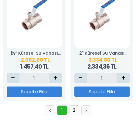
1½” Küresel Su Vanası
2" Küresel Su Vanası
2.082,00 TL
3.334,80 TL
(KAS)
(KAS)
1.457,40 TL
2.334,36 TL
Sepete Ekle
Sepete Ekle
1
2