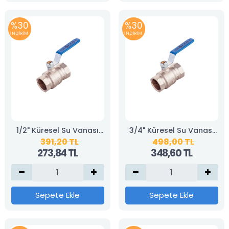
%30
%30
İNDİRİM
İNDİRİM
1/2" Küresel Su Vanası
3/4" Küresel Su Vanası
391,20 TL
498,00 TL
(KAS)
(KAS)
273,84 TL
348,60 TL
Sepete Ekle
Sepete Ekle