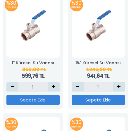
%30
%30
İNDİRİM
İNDİRİM
1" Küresel Su Vanası
1¼" Küresel Su Vanası
856,80 TL
1.345,20 TL
(KAS)
(KAS)
599,76 TL
941,64 TL
Sepete Ekle
Sepete Ekle
%30
%30
İNDİRİM
İNDİRİM