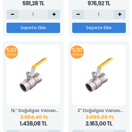
581,28 TL
976,92 TL
Sepete Ekle
Sepete Ekle
%30
%30
İNDİRİM
İNDİRİM
1½” Doğalgaz Vanası
2" Doğalgaz Vanası
2.054,40 TL
3.090,00 TL
(KAS)
(KAS)
1.438,08 TL
2.163,00 TL