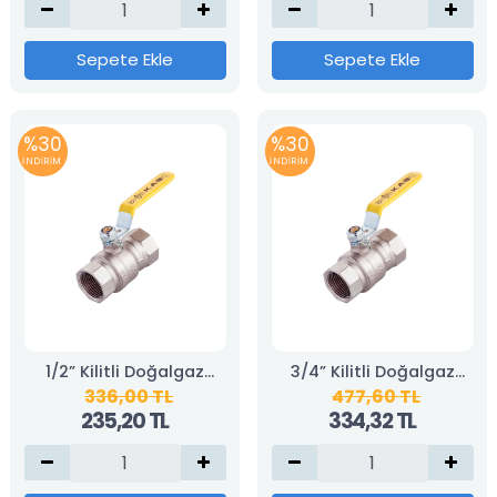
Sepete Ekle
Sepete Ekle
%30
%30
İNDİRİM
İNDİRİM
1/2” Kilitli Doğalgaz
3/4” Kilitli Doğalgaz
336,00 TL
477,60 TL
Vanası (KAS)
Vanası (KAS)
235,20 TL
334,32 TL