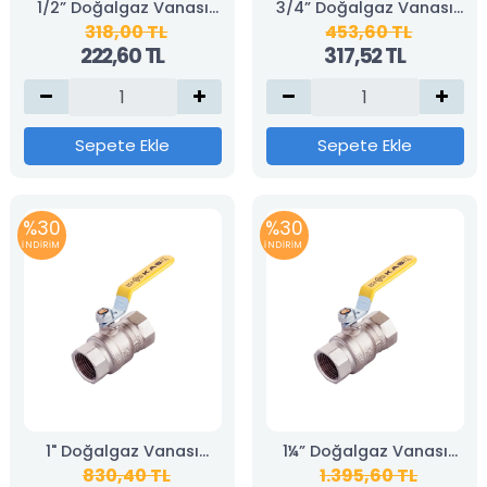
1/2” Doğalgaz Vanası
3/4” Doğalgaz Vanası
318,00 TL
453,60 TL
(KAS)
(KAS)
222,60 TL
317,52 TL
Sepete Ekle
Sepete Ekle
%30
%30
İNDİRİM
İNDİRİM
1" Doğalgaz Vanası
1¼” Doğalgaz Vanası
830,40 TL
1.395,60 TL
(KAS)
(KAS)