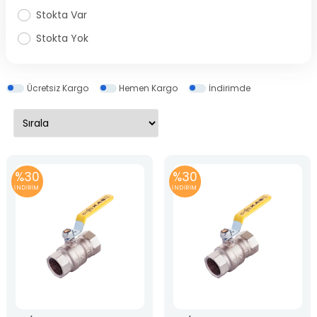
Stokta Var
Stokta Yok
Ücretsiz Kargo
Hemen Kargo
İndirimde
%30
%30
İNDİRİM
İNDİRİM