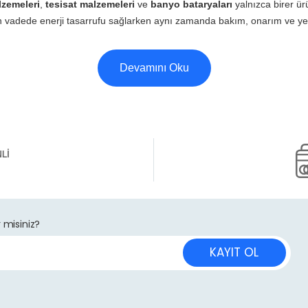
lzemeleri
,
tesisat malzemeleri
ve
banyo bataryaları
yalnızca birer ür
zun vadede enerji tasarrufu sağlarken aynı zamanda bakım, onarım ve yen
Devamını Oku
misiniz?
KAYIT OL