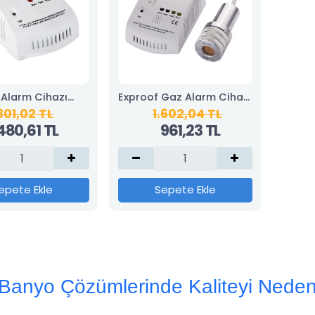
Alarm Cihazı
Exproof Gaz Alarm Cihazı
801,02 TL
1.602,04 TL
(Sismik)
(Sismik)
480,61 TL
961,23 TL
epete Ekle
Sepete Ekle
e Banyo Çözümlerinde Kaliteyi Nede