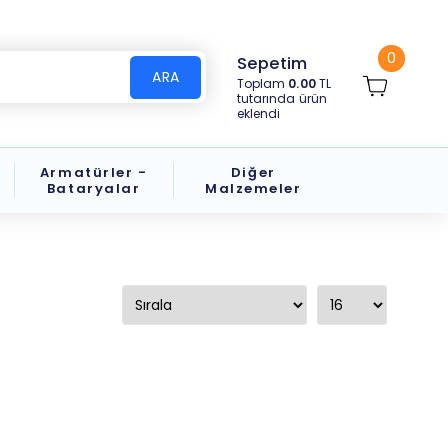
0
Sepetim
ARA
Toplam
0.00
TL
tutarında ürün
eklendi
Armatürler -
Diğer
Bataryalar
Malzemeler