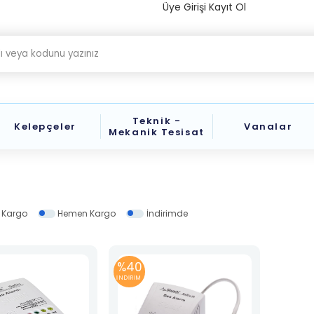
Üye Girişi
Kayıt Ol
Teknik -
Kelepçeler
Vanalar
Mekanik Tesisat
z Kargo
Hemen Kargo
İndirimde
%40
İNDİRİM