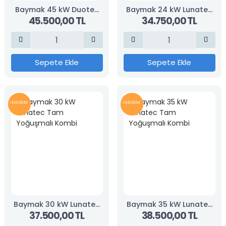
Baymak 45 kW Duotec
Baymak 24 kW Lunatec
45.500,00 TL
34.750,00 TL
Tam Yoğuşmalı Kombi
Tam Yoğuşmalı Kombi
Sepete Ekle
Sepete Ekle
İNDİRİM
İNDİRİM
Baymak 30 kW Lunatec
Baymak 35 kW Lunatec
37.500,00 TL
38.500,00 TL
Tam Yoğuşmalı Kombi
Tam Yoğuşmalı Kombi