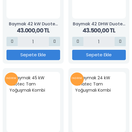
Baymak 42 kW Duotec
Baymak 42 DHW Duotec
43.000,00 TL
43.500,00 TL
Tam Yoğuşmalı Kombi
Premix Tam Yoğuşmalı
Kombi
Sepete Ekle
Sepete Ekle
İNDİRİM
İNDİRİM