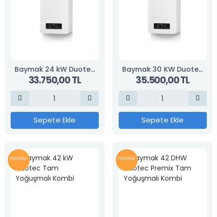
Baymak 24 kW Duotec
Baymak 30 KW Duotec
33.750,00 TL
35.500,00 TL
Compact Tam
Compact Tam
Yoğuşmalı Kombi
Yoğuşmalı Kombi
Sepete Ekle
Sepete Ekle
İNDİRİM
İNDİRİM