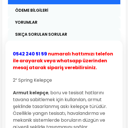
ÖDEME BILGILERI
YORUMLAR
SIKÇA SORULAN SORULAR
0542 240 51 59
numaralı hattımızı telefon
ile arayarak veya whatsapp üzerinden
mesaj atarak sipariş verebilirsiniz.
2” Spring Kelepçe
Armut kelepçe
, boru ve tesisat hatlarını
tavana sabitlemek için kullanılan, armut
şeklinde tasarlanmış askı kelepçe türüdür.
Özellikle yangın tesisatı, havalandırma ve
mekanik sistemlerde boruların düzgün ve
güvenli şekilde taşınmasını sağlar.