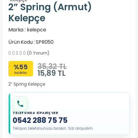
2” Spring (Armut)
Kelepçe
Marka :
kelepce
Ürün Kodu : SPR050
(0 Yorum)
35,32 TL
%55
15,89
TL
İNDİRİM
2” Spring Kelepçe
TELEFONDA SİPARİŞ VER
0542 288 75 75
Tıklayın, telefonunuzu bırakın. Sizi arayalım.