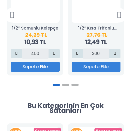
1/2” Somunlu Kelepçe
1/2” Kısa Trifonlu
24,29 TL
27,76 TL
Kelepçe
10,93 TL
12,49 TL
Sepete Ekle
Sepete Ekle
Bu Kategorinin En Çok
Satanları